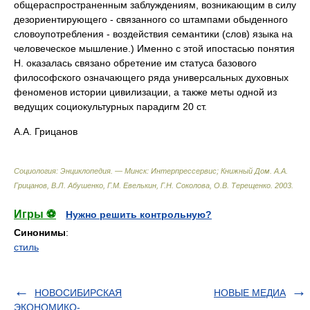
общераспространенным заблуждениям, возникающим в силу
дезориентирующего - связанного со штампами обыденного
словоупотребления - воздействия семантики (слов) языка на
человеческое мышление.) Именно с этой ипостасью понятия
Н. оказалась связано обретение им статуса базового
философского означающего ряда универсальных духовных
феноменов истории цивилизации, а также меты одной из
ведущих социокультурных парадигм 20 ст.
А.А. Грицанов
Социология: Энциклопедия. — Минск: Интерпрессервис; Книжный Дом
.
А.А.
Грицанов, В.Л. Абушенко, Г.М. Евелькин, Г.Н. Соколова, О.В. Терещенко
.
2003
.
Игры ⚽
Нужно решить контрольную?
Синонимы
:
стиль
НОВОСИБИРСКАЯ
НОВЫЕ МЕДИА
ЭКОНОМИКО-