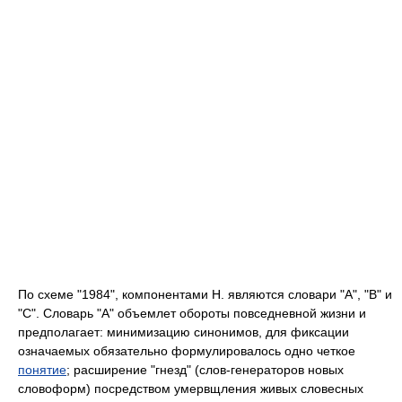
По схеме "1984", компонентами Н. являются словари "А", "В" и
"С". Словарь "А" объемлет обороты повседневной жизни и
предполагает: минимизацию синонимов, для фиксации
означаемых обязательно формулировалось одно четкое
понятие
; расширение "гнезд" (слов-генераторов новых
словоформ) посредством умервщления живых словесных