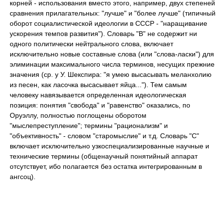
корней - использования вместо этого, например, двух степеней
сравнения прилагательных: "лучше" и "более лучше" (типичный
оборот социалистической идеологии в СССР - "наращивание
ускорения темпов развития"). Словарь "В" не содержит ни
одного политически нейтрального слова, включает
исключительно новые составные слова (или "слова-ласки") для
элиминации максимального числа терминов, несущих прежние
значения (ср. у У. Шекспира: "я умею высасывать меланхолию
из песен, как ласочка высасывает яйца..."). Тем самым
человеку навязывается определенная идеологическая
позиция: понятия "свобода" и "равенство" оказались, по
Оруэллу, полностью поглощены оборотом
"мыслепреступление"; термины "рационализм" и
"объективность" - словом "старомыслие" и т.д. Словарь "С"
включает исключительно узкоспециализированные научные и
технические термины (общенаучный понятийный аппарат
отсутствует, ибо полагается без остатка интегрированным в
ангсоц).