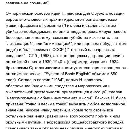
завязана на сознание".
Эмпирической основой идеи Н. явились для Оруэлла новации
вербально-словесных практик идеолого-пропагандистских
машин фашизма в Германии ("Гитлеры и сталины считают
убийство необходимым, но они отнюдь не рекламируют своего
бессердечия и поэтому называют убийство исключительно
"ликвидацией", или "элиминацией", или еще чем-нибудь в этом
роде") и большевизма в СССР ( "Толковый словарь языка
совдепии" - СПб., 1998), а также процессы деградации речи в
английской печати 1930-1940-х (например, издание в 1934
британским Ортологическим институтом словаря сокращенного
английского языка - "System of Basic English" объемом 850
слов). Согласно версии "1984", целью Н. являлось
обеспечение "знаковыми средствами мировоззрения и
мыслительной деятельности приверженцев ангсоца", сделав
"невозможными любые иные течения мысли". Лексика Н. была
призвана "точно и весьма тонко" выразить любое дозволенное
значение, нужное члену партии, а кроме того отсечь все
остальные значения, равно как и возможности прийти к ним
окольными путями. Неортодоксия общеабстрактного порядка
становилась таким образом невыразима и неформулируема: