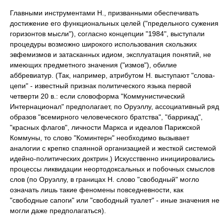
Главными инструментами Н., призванными обеспечивать
достижение его функциональных целей ("предельного сужения
горизонтов мысли"), согласно концепции "1984", выступали
процедуры возможно широкого использования скользких
эвфемизмов и затасканных идиом, эксплуатация понятий, не
имеющих предметного значения ("измов"), обилие
аббревиатур. (Так, например, атрибутом Н. выступают "слова-
цепи" - известный признак политического языка первой
четверти 20 в.: если словоформа "Коммунистический
Интернационал" предполагает, по Оруэллу, ассоциативный ряд
образов "всемирного человеческого братства", "баррикад",
"красных флагов", личности Маркса и идеалов Парижской
Коммуны, то слово "Коминтерн" необходимо вызывает
аналогии с крепко спаянной организацией и жесткой системой
идейно-политических доктрин.) Искусственно инициировались
процессы ликвидации неортодоксальных и побочных смыслов
слов (по Оруэллу, в границах Н. слово "свободный" могло
означать лишь такие феномены повседневности, как
"свободные сапоги" или "свободный туалет" - иные значения не
могли даже предполагаться).