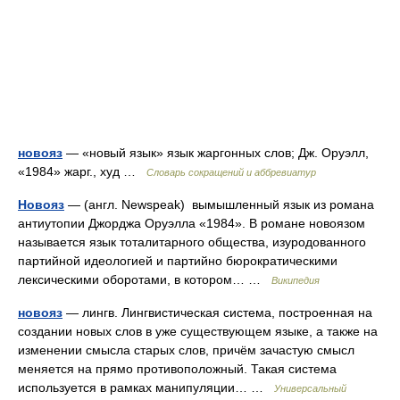
новояз
— «новый язык» язык жаргонных слов; Дж. Оруэлл,
«1984» жарг., худ …
Словарь сокращений и аббревиатур
Новояз
— (англ. Newspeak) вымышленный язык из романа
антиутопии Джорджа Оруэлла «1984». В романе новоязом
называется язык тоталитарного общества, изуродованного
партийной идеологией и партийно бюрократическими
лексическими оборотами, в котором… …
Википедия
новояз
— лингв. Лингвистическая система, построенная на
создании новых слов в уже существующем языке, а также на
изменении смысла старых слов, причём зачастую смысл
меняется на прямо противоположный. Такая система
используется в рамках манипуляции… …
Универсальный