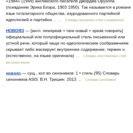
«1984» (1949) английского писателя Джорджа Оруэлла
(псевдоним Эрика Блэра, 1903 1950). Так называется в романе
язык тоталитарного общества, изуродованного партийной
идеологией и партийно… …
Словарь крылатых слов и выражений
НОВОЯЗ
— [англ. newspeak < new новый + speak говорить]
официальный или полуофициальный стиль письменной или
устной речи, который чаще по идеологическим соображениям
скрывает либо маскирует внутреннее содержание; термин н.
(естественно, на языке оригинала) …
Словарь иностранных слов
русского языка
новояз
— сущ., кол во синонимов: 1 • стиль (95) Словарь
синонимов ASIS. В.Н. Тришин. 2013 …
Словарь синонимов