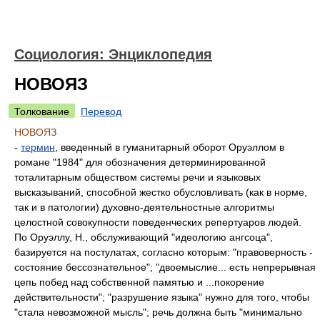
Социология: Энциклопедия
НОВОЯЗ
Толкование
Перевод
НОВОЯЗ
-
термин
, введенный в гуманитарный оборот Оруэллом в
романе "1984" для обозначения детерминированной
тоталитарным обществом системы речи и языковых
высказываний, способной жестко обусловливать (как в норме,
так и в патологии) духовно-деятельностные алгоритмы
целостной совокупности поведенческих репертуаров людей.
По Оруэллу, Н., обслуживающий "идеологию ангсоца",
базируется на постулатах, согласно которым: "правоверность -
состояние бессознательное"; "двоемыслие... есть непрерывная
цепь побед над собственной памятью и ...покорение
действительности"; "разрушение языка" нужно для того, чтобы
"стала невозможной мысль"; речь должна быть "минимально