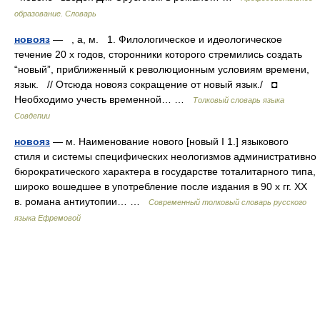
образование. Словарь
новояз
— , а, м. 1. Филологическое и идеологическое
течение 20 х годов, сторонники которого стремились создать
“новый”, приближенный к революционным условиям времени,
язык. // Отсюда новояз сокращение от новый язык./ ◘
Необходимо учесть временной… …
Толковый словарь языка
Совдепии
новояз
— м. Наименование нового [новый I 1.] языкового
стиля и системы специфических неологизмов административно
бюрократического характера в государстве тоталитарного типа,
широко вошедшее в употребление после издания в 90 х гг. XX
в. романа антиутопии… …
Современный толковый словарь русского
языка Ефремовой