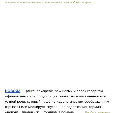
дополнительный практический толковый словарь И. Мостицкого
НОВОЯЗ
— (англ, newspeak, new новый и speak говорить)
официальный или полуофициальный стиль письменной или
устной речи, который чаще по идеологическим соображениям
скрывает или маскирует внутреннее содержание; термин
«новояз» введен Дж. Оруэллом в романе… …
Профессиональное